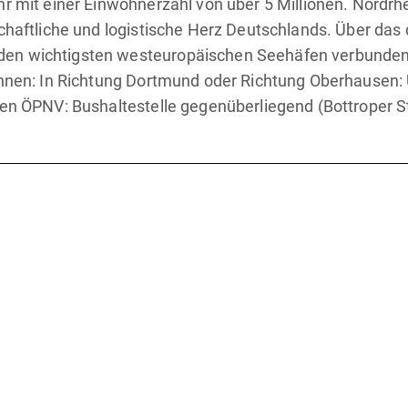
hr mit einer Einwohnerzahl von über 5 Millionen. Nordrh
schaftliche und logistische Herz Deutschlands. Über das
en wichtigsten westeuropäischen Seehäfen verbunden.
ahnen: In Richtung Dortmund oder Richtung Oberhausen:
ten ÖPNV: Bushaltestelle gegenüberliegend (Bottroper St