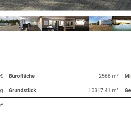
 €
Bürofläche
2566 m²
Mi
ng
Grundstück
10317.41 m²
Ge
m²